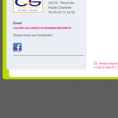
16270 - Terres-de-
Haute-Charente
Tel 05 45 71 18 59
Email
cscshc.accueil@cscshautecharente.fr
Suivez-nous sur Facebook !
Version impri
© CSCS HAUTE 