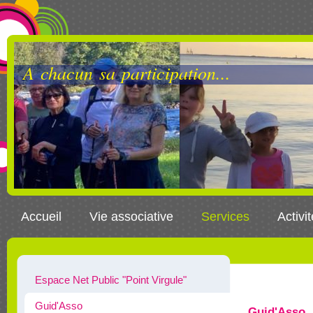
A chacun sa participation...
Accueil
Vie associative
Services
Activi
Espace Net Public "Point Virgule"
Guid'Asso
Guid'Asso