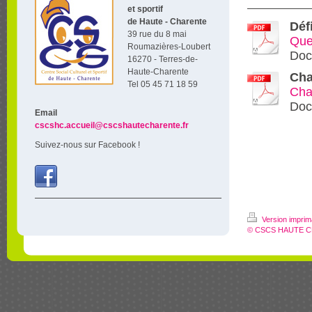
et sportif
de Haute - Charente
Déf
39 rue du 8 mai
Que
Roumazières-Loubert
Doc
16270 - Terres-de-
Haute-Charente
Cha
Tel 05 45 71 18 59
Char
Doc
Email
cscshc.accueil@cscshautecharente.fr
Suivez-nous sur Facebook !
Version impri
© CSCS HAUTE 