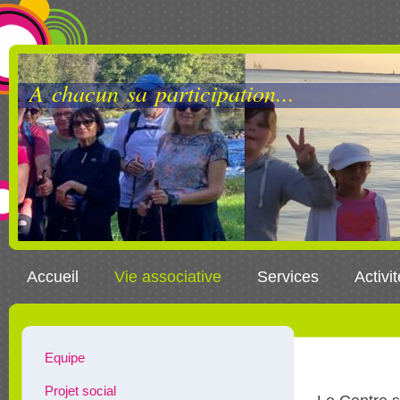
A chacun sa participation...
Accueil
Vie associative
Services
Activi
Equipe
Projet social