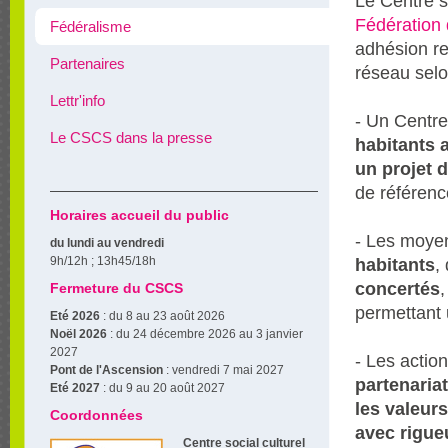
Le Centre s
Fédération
Fédéralisme
adhésion re
Partenaires
réseau selo
Lettr'info
- Un Centre
Le CSCS dans la presse
habitants 
un projet 
de référence
Horaires accueil du public
- Les moyen
du lundi au vendredi
9h/12h ; 13h45/18h
habitants
,
concertés
,
Fermeture du CSCS
permettant
Eté 2026
: du 8 au 23 août 2026
Noël 2026
: du 24 décembre 2026 au 3 janvier
2027
- Les actio
Pont de l'Ascension
: vendredi 7 mai 2027
partenariat
Eté 2027
: du 9 au 20 août 2027
les valeurs
Coordonnées
avec rigueu
Centre social culturel